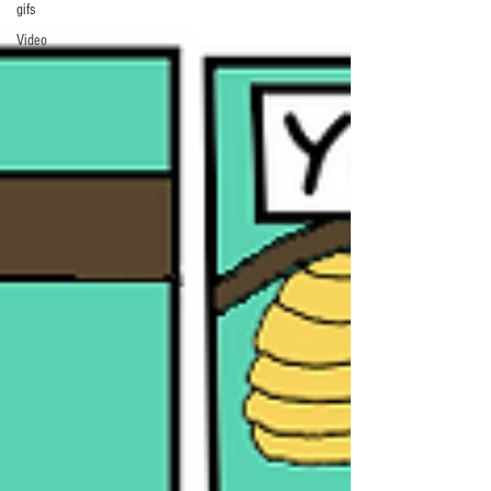
gifs
Video